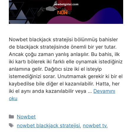
Nowbet blackjack stratejisi bölünmüş bahisler
de blackjack stratejisinde önemli bir yer tutar.
Ancak çoğu zaman yanlış anlaşılır. Bu bahis, ilk
iki kartı bölerek iki farklı elle oynamak istediğiniz
anlamına gelir. Dağıtıcı size iki el isteyip
istemediğinizi sorar. Unutmamak gerekir ki bir el
kaybedilse bile diğer el kazanılabilir. Hatta, her
iki el aynı anda kazanılabilir veya …
Devamını
oku
Kategoriler
Nowbet
Etiketler
nowbet blackjack stratejisi
,
nowbet tv
,