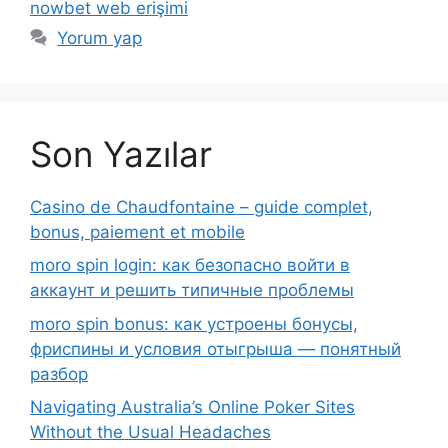
nowbet web erişimi
Yorum yap
Son Yazılar
Casino de Chaudfontaine – guide complet,
bonus, paiement et mobile
moro spin login: как безопасно войти в
аккаунт и решить типичные проблемы
moro spin bonus: как устроены бонусы,
фриспины и условия отыгрыша — понятный
разбор
Navigating Australia’s Online Poker Sites
Without the Usual Headaches