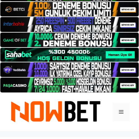
İçeriğe
atla
Menü