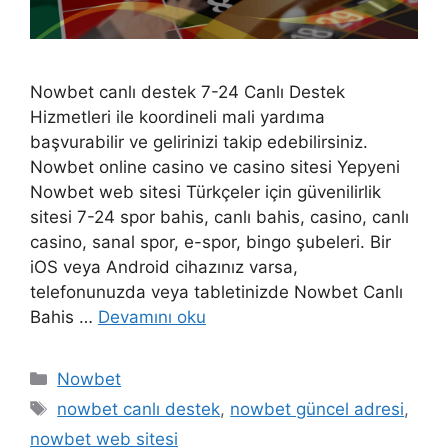
Nowbet canlı destek 7-24 Canlı Destek
Hizmetleri ile koordineli mali yardıma
başvurabilir ve gelirinizi takip edebilirsiniz.
Nowbet online casino ve casino sitesi Yepyeni
Nowbet web sitesi Türkçeler için güvenilirlik
sitesi 7-24 spor bahis, canlı bahis, casino, canlı
casino, sanal spor, e-spor, bingo şubeleri. Bir
iOS veya Android cihazınız varsa,
telefonunuzda veya tabletinizde Nowbet Canlı
Bahis …
Devamını oku
Kategoriler
Nowbet
Etiketler
nowbet canlı destek
,
nowbet güncel adresi
,
nowbet web sitesi