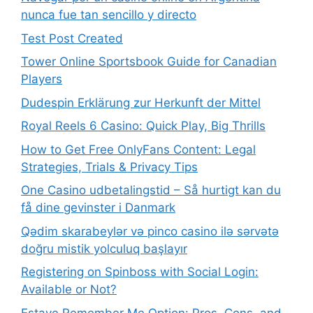
nunca fue tan sencillo y directo
Test Post Created
Tower Online Sportsbook Guide for Canadian
Players
Dudespin Erklärung zur Herkunft der Mittel
Royal Reels 6 Casino: Quick Play, Big Thrills
How to Get Free OnlyFans Content: Legal
Strategies, Trials & Privacy Tips
One Casino udbetalingstid – Så hurtigt kan du
få dine gevinster i Danmark
Qədim skarabeylər və pinco casino ilə sərvətə
doğru mistik yolculuq başlayır
Registering on Spinboss with Social Login:
Available or Not?
Estave Remember Me Option: Pros, Cons, and