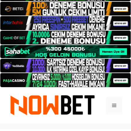
İçeriğe
atla
Menü