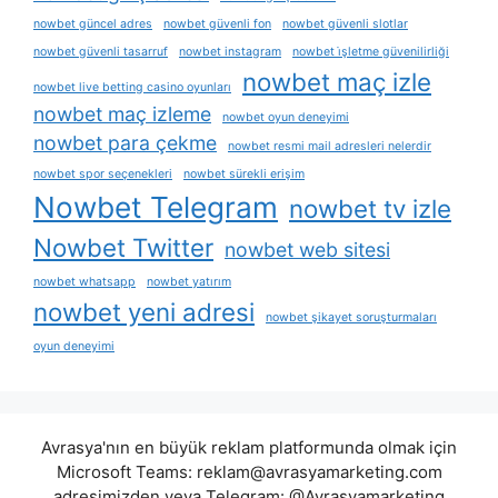
nowbet güncel adres
nowbet güvenli fon
nowbet güvenli slotlar
nowbet güvenli tasarruf
nowbet instagram
nowbet i̇şletme güvenilirliği
nowbet maç izle
nowbet live betting casino oyunları
nowbet maç izleme
nowbet oyun deneyimi
nowbet para çekme
nowbet resmi mail adresleri nelerdir
nowbet spor seçenekleri
nowbet sürekli erişim
Nowbet Telegram
nowbet tv izle
Nowbet Twitter
nowbet web sitesi
nowbet whatsapp
nowbet yatırım
nowbet yeni adresi
nowbet şikayet soruşturmaları
oyun deneyimi
Avrasya'nın en büyük reklam platformunda olmak için
Microsoft Teams:
reklam@avrasyamarketing.com
adresimizden veya Telegram: @Avrasyamarketing