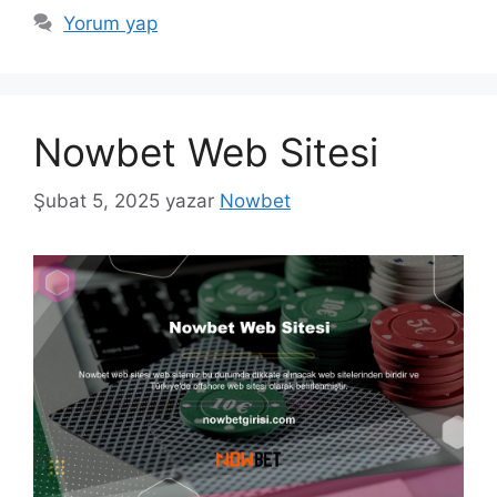
Yorum yap
Nowbet Web Sitesi
Şubat 5, 2025
yazar
Nowbet