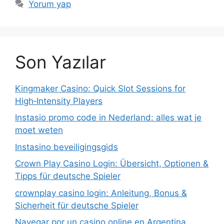
Yorum yap
Son Yazılar
Kingmaker Casino: Quick Slot Sessions for
High‑Intensity Players
Instasio promo code in Nederland: alles wat je
moet weten
Instasino beveiligingsgids
Crown Play Casino Login: Übersicht, Optionen &
Tipps für deutsche Spieler
crownplay casino login: Anleitung, Bonus &
Sicherheit für deutsche Spieler
Navegar por un casino online en Argentina