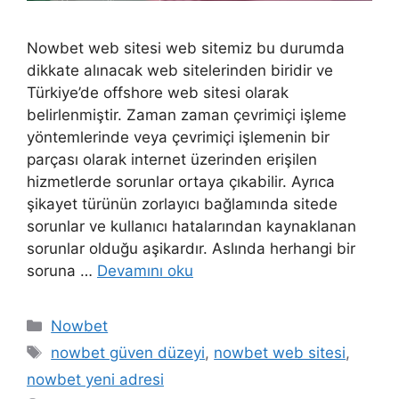
Nowbet web sitesi web sitemiz bu durumda
dikkate alınacak web sitelerinden biridir ve
Türkiye’de offshore web sitesi olarak
belirlenmiştir. Zaman zaman çevrimiçi işleme
yöntemlerinde veya çevrimiçi işlemenin bir
parçası olarak internet üzerinden erişilen
hizmetlerde sorunlar ortaya çıkabilir. Ayrıca
şikayet türünün zorlayıcı bağlamında sitede
sorunlar ve kullanıcı hatalarından kaynaklanan
sorunlar olduğu aşikardır. Aslında herhangi bir
soruna …
Devamını oku
Kategoriler
Nowbet
Etiketler
nowbet güven düzeyi
,
nowbet web sitesi
,
nowbet yeni adresi