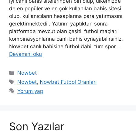
iyi canlı bahis sitelerinden biri olup, ülkemizde
de en popüler ve en çok kullanılan bahis sitesi
olup, kullanıcıların hesaplarına para yatırmasını
gerektirmektedir. Yatırım yaptıktan sonra
platformda mevcut olan çeşitli futbol maçları
kombinasyonlarına canlı bahis oynayabilirsiniz.
Nowbet canlı bahisine futbol dahil tüm spor …
Devamını oku
Kategoriler
Nowbet
Etiketler
Nowbet
,
Nowbet Futbol Oranları
Yorum yap
Son Yazılar