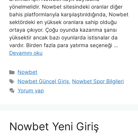
yönelmelidir. Nowbet sitesindeki oranlar diğer
bahis platformlarıyla karşılaştırıldığında, Nowbet
sektördeki en yüksek oranlara sahip olduğu
ortaya çıkıyor. Çoğu oyunda kazanma şansı
yüksektir ancak bazı oyunlarda istisnalar da
vardır. Birden fazla para yatırma seçeneği …
Devamını oku
Kategoriler
Nowbet
Etiketler
Nowbet Güncel Giriş
,
Nowbet Spor Bilgileri
Yorum yap
Nowbet Yeni Giriş