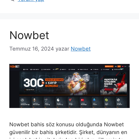
Nowbet
Temmuz 16, 2024
yazar
Nowbet
Nowbet bahis söz konusu olduğunda Nowbet
güvenilir bir bahis şirketidir. Şirket, dünyanın en