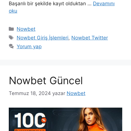
Başarılı bir şekilde kayıt olduktan …
Devamını
oku
Kategoriler
Nowbet
Etiketler
Nowbet Giriş İşlemleri
,
Nowbet Twitter
Yorum yap
Nowbet Güncel
Temmuz 18, 2024
yazar
Nowbet