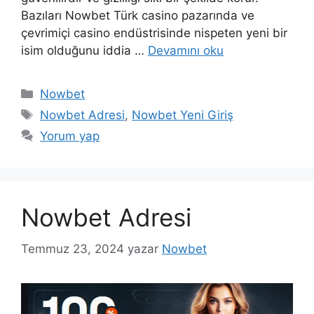
Bazıları Nowbet Türk casino pazarında ve
çevrimiçi casino endüstrisinde nispeten yeni bir
isim olduğunu iddia …
Devamını oku
Kategoriler
Nowbet
Etiketler
Nowbet Adresi
,
Nowbet Yeni Giriş
Yorum yap
Nowbet Adresi
Temmuz 23, 2024
yazar
Nowbet