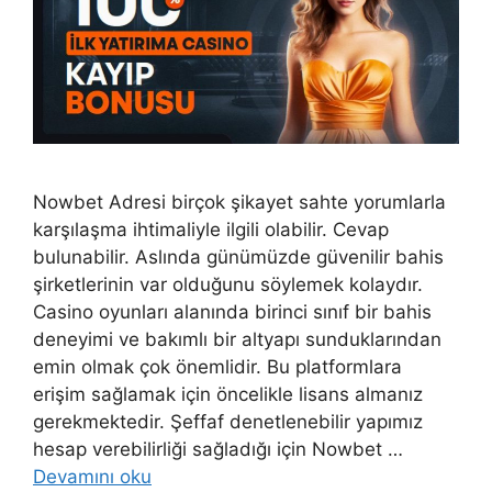
Nowbet Adresi birçok şikayet sahte yorumlarla
karşılaşma ihtimaliyle ilgili olabilir. Cevap
bulunabilir. Aslında günümüzde güvenilir bahis
şirketlerinin var olduğunu söylemek kolaydır.
Casino oyunları alanında birinci sınıf bir bahis
deneyimi ve bakımlı bir altyapı sunduklarından
emin olmak çok önemlidir. Bu platformlara
erişim sağlamak için öncelikle lisans almanız
gerekmektedir. Şeffaf denetlenebilir yapımız
hesap verebilirliği sağladığı için Nowbet …
Devamını oku