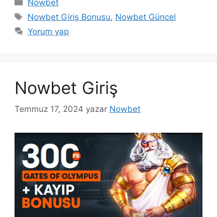
Kategoriler
Nowbet
Etiketler
Nowbet Giriş Bonusu
,
Nowbet Güncel
Yorum yap
Nowbet Giriş
Temmuz 17, 2024
yazar
Nowbet