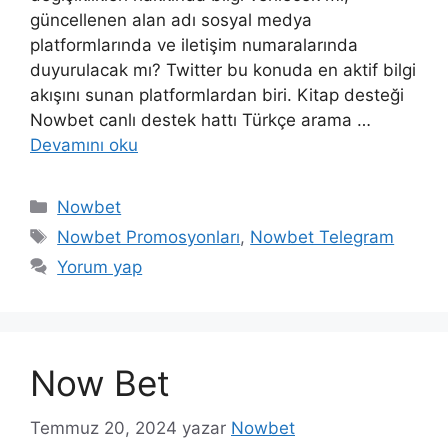
güncellenen alan adı sosyal medya
platformlarında ve iletişim numaralarında
duyurulacak mı? Twitter bu konuda en aktif bilgi
akışını sunan platformlardan biri. Kitap desteği
Nowbet canlı destek hattı Türkçe arama …
Devamını oku
Kategoriler
Nowbet
Etiketler
Nowbet Promosyonları
,
Nowbet Telegram
Yorum yap
Now Bet
Temmuz 20, 2024
yazar
Nowbet