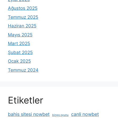
Ağustos 2025
Temmuz 2025
Haziran 2025
Mayıs 2025
Mart 2025
Şubat 2025
Ocak 2025
Temmuz 2024
Etiketler
bahis sitesi nowbet
canli nowbet
bingo oyunu