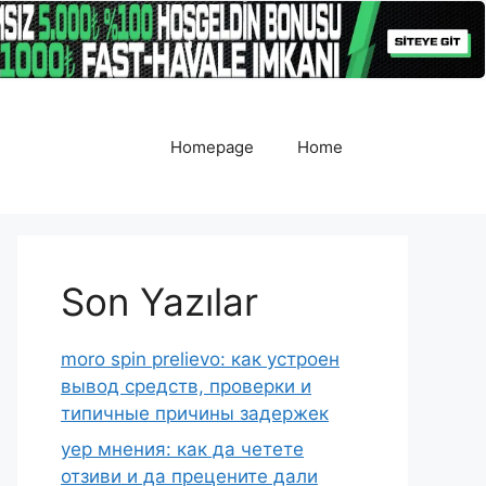
Homepage
Home
Son Yazılar
moro spin prelievo: как устроен
вывод средств, проверки и
типичные причины задержек
yep мнения: как да четете
отзиви и да прецените дали