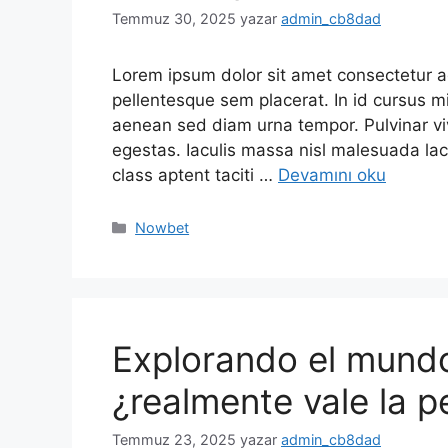
Temmuz 30, 2025
yazar
admin_cb8dad
Lorem ipsum dolor sit amet consectetur ad
pellentesque sem placerat. In id cursus mi
aenean sed diam urna tempor. Pulvinar v
egestas. Iaculis massa nisl malesuada lac
class aptent taciti …
Devamını oku
Kategoriler
Nowbet
Explorando el mundo
¿realmente vale la 
Temmuz 23, 2025
yazar
admin_cb8dad