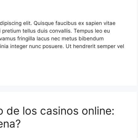
ipiscing elit. Quisque faucibus ex sapien vitae
 pretium tellus duis convallis. Tempus leo eu
ivamus fringilla lacus nec metus bibendum
inia integer nunc posuere. Ut hendrerit semper vel
 de los casinos online:
pena?