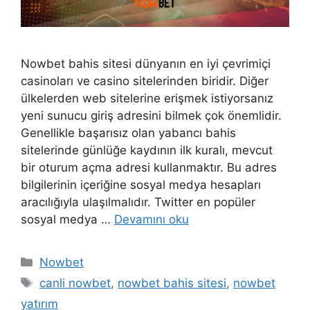
Nowbet bahis sitesi dünyanın en iyi çevrimiçi
casinoları ve casino sitelerinden biridir. Diğer
ülkelerden web sitelerine erişmek istiyorsanız
yeni sunucu giriş adresini bilmek çok önemlidir.
Genellikle başarısız olan yabancı bahis
sitelerinde günlüğe kaydının ilk kuralı, mevcut
bir oturum açma adresi kullanmaktır. Bu adres
bilgilerinin içeriğine sosyal medya hesapları
aracılığıyla ulaşılmalıdır. Twitter en popüler
sosyal medya …
Devamını oku
Kategoriler
Nowbet
Etiketler
canli nowbet
,
nowbet bahis sitesi
,
nowbet
yatırım