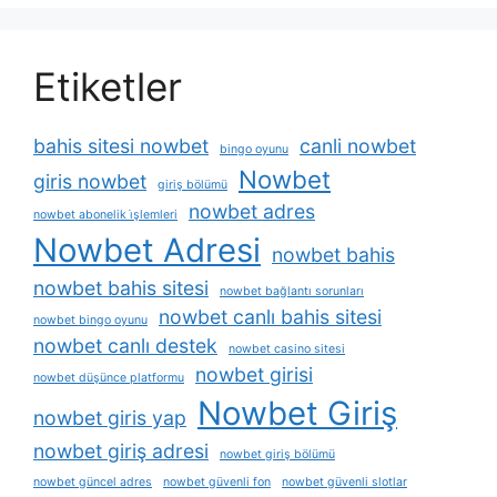
Etiketler
bahis sitesi nowbet
canli nowbet
bingo oyunu
Nowbet
giris nowbet
giriş bölümü
nowbet adres
nowbet abonelik i̇şlemleri
Nowbet Adresi
nowbet bahis
nowbet bahis sitesi
nowbet bağlantı sorunları
nowbet canlı bahis sitesi
nowbet bingo oyunu
nowbet canlı destek
nowbet casino sitesi
nowbet girisi
nowbet düşünce platformu
Nowbet Giriş
nowbet giris yap
nowbet giriş adresi
nowbet giriş bölümü
nowbet güncel adres
nowbet güvenli fon
nowbet güvenli slotlar