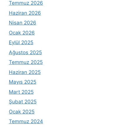
Temmuz 2026
Haziran 2026
Nisan 2026
Ocak 2026
Eylül 2025
Ağustos 2025
Temmuz 2025
Haziran 2025
Mayıs 2025
Mart 2025
Şubat 2025
Ocak 2025
Temmuz 2024