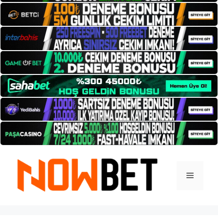
İçeriğe
atla
Menü