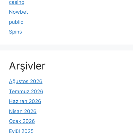
casino
Nowbet
public
Spins
Arşivler
Ağustos 2026
Temmuz 2026
Haziran 2026
Nisan 2026
Ocak 2026
Eylül 2025