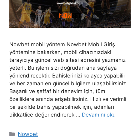
Nowbet mobil yöntem Nowbet Mobil Giriş
yöntemine bakarken, mobil cihazınızdaki
tarayıcıya güncel web sitesi adresini yazmanız
yeterli. Bu işlem sizi doğrudan ana sayfaya
yönlendirecektir. Bahislerinizi kolayca yapabilir
ve her zaman en güncel bilgilere ulaşabilirsiniz.
Başarılı ve şeffaf bir deneyim için, tüm
özelliklere anında erişebilirsiniz. Hızlı ve verimli
bir şekilde bahis yapabilmek için, adımları
dikkatlice değerlendirerek …
Devamını oku
Kategoriler
Nowbet