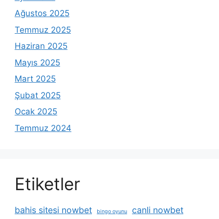
Ağustos 2025
Temmuz 2025
Haziran 2025
Mayıs 2025
Mart 2025
Şubat 2025
Ocak 2025
Temmuz 2024
Etiketler
bahis sitesi nowbet
canli nowbet
bingo oyunu