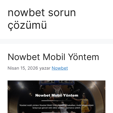
nowbet sorun
çözümü
Nowbet Mobil Yöntem
Nisan 15, 2026
yazar
Nowbet