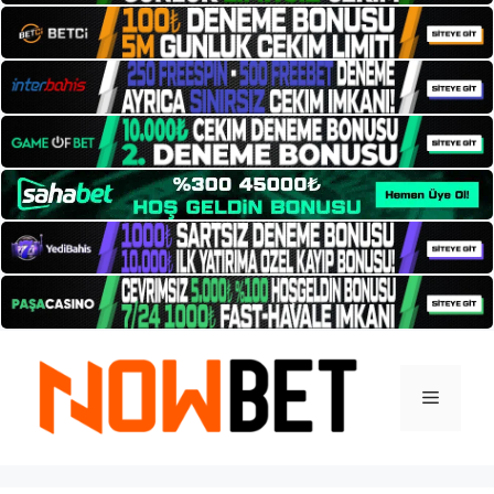
İçeriğe
atla
Menü