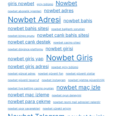
Nowbet
giris nowbet
giriş bölümü
nowbet adres
nowbet abonelik i̇şlemleri
Nowbet Adresi
nowbet bahis
nowbet bahis sitesi
nowbet bağlantı sorunları
nowbet canlı bahis sitesi
nowbet bingo oyunu
nowbet canlı destek
nowbet casino sitesi
nowbet girisi
nowbet düşünce platformu
Nowbet Giriş
nowbet giris yap
nowbet giriş adresi
nowbet giriş bölümü
nowbet güncel adres
nowbet güvenli fon
nowbet güvenli slotlar
nowbet güvenli tasarruf
nowbet instagram
nowbet i̇şletme güvenilirliği
nowbet maç izle
nowbet live betting casino oyunları
nowbet maç izleme
nowbet oyun deneyimi
nowbet para çekme
nowbet resmi mail adresleri nelerdir
nowbet spor seçenekleri
nowbet sürekli erişim