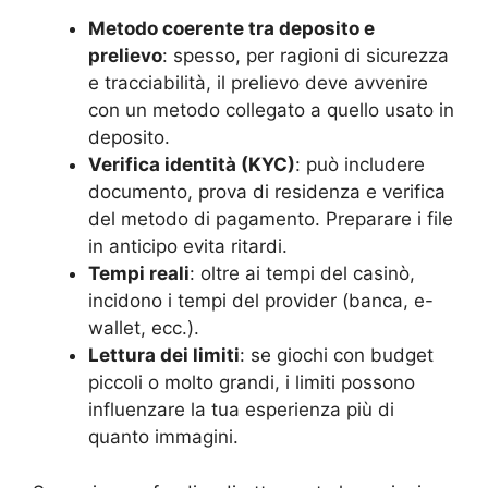
Metodo coerente tra deposito e
prelievo
: spesso, per ragioni di sicurezza
e tracciabilità, il prelievo deve avvenire
con un metodo collegato a quello usato in
deposito.
Verifica identità (KYC)
: può includere
documento, prova di residenza e verifica
del metodo di pagamento. Preparare i file
in anticipo evita ritardi.
Tempi reali
: oltre ai tempi del casinò,
incidono i tempi del provider (banca, e-
wallet, ecc.).
Lettura dei limiti
: se giochi con budget
piccoli o molto grandi, i limiti possono
influenzare la tua esperienza più di
quanto immagini.