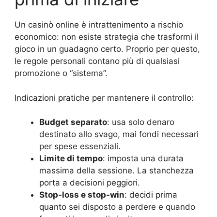
Un casinò online è intrattenimento a rischio
economico: non esiste strategia che trasformi il
gioco in un guadagno certo. Proprio per questo,
le regole personali contano più di qualsiasi
promozione o “sistema”.
Indicazioni pratiche per mantenere il controllo:
Budget separato
: usa solo denaro
destinato allo svago, mai fondi necessari
per spese essenziali.
Limite di tempo
: imposta una durata
massima della sessione. La stanchezza
porta a decisioni peggiori.
Stop-loss e stop-win
: decidi prima
quanto sei disposto a perdere e quando