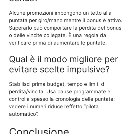
Alcune promozioni impongono un tetto alla
puntata per giro/mano mentre il bonus è attivo.
Superarlo può comportare la perdita del bonus
o delle vincite collegate. È una regola da
verificare prima di aumentare le puntate.
Qual è il modo migliore per
evitare scelte impulsive?
Stabilisci prima budget, tempo e limiti di
perdita/vincita. Usa pause programmate e
controlla spesso la cronologia delle puntate:
vedere i numeri riduce l’effetto “pilota
automatico”.
Conclusione