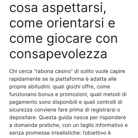
cosa aspettarsi,
come orientarsi e
come giocare con
consapevolezza
Chi cerca “rabona casino” di solito vuole capire
rapidamente se la piattaforma è adatta alle
proprie abitudini: quali giochi offre, come
funzionano bonus e promozioni, quali metodi di
pagamento sono disponibili e quali controlli di
sicurezza conviene fare prima di registrarsi o
depositare. Questa guida nasce per rispondere
a domande pratiche, con un taglio informativo e
senza promesse irrealistiche: l’obiettivo è