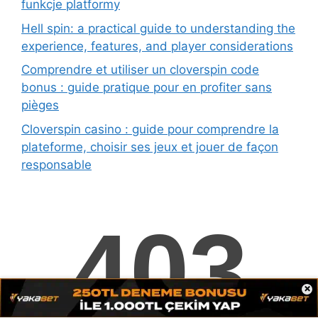
funkcje platformy
Hell spin: a practical guide to understanding the
experience, features, and player considerations
Comprendre et utiliser un cloverspin code
bonus : guide pratique pour en profiter sans
pièges
Cloverspin casino : guide pour comprendre la
plateforme, choisir ses jeux et jouer de façon
responsable
1win — скачать приложение букмекерской
конторы
cloverspinscasino.com : repères pour évaluer un
casino en ligne et jouer de façon responsable
cloverspin retrait : comprendre les retraits, les
×
délais et les vérifications sans stress
Cloverspin connexion : accéder à votre compte,