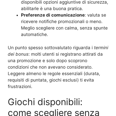
disponibili opzioni aggiuntive di sicurezza,
abilitarle è una buona pratica.
Preferenze di comunicazione
: valuta se
ricevere notifiche promozionali o meno.
Meglio scegliere con calma, senza spunte
automatiche.
Un punto spesso sottovalutato riguarda i
termini
dei bonus
: molti utenti si registrano attirati da
una promozione e solo dopo scoprono
condizioni che non avevano considerato.
Leggere almeno le regole essenziali (durata,
requisiti di puntata, giochi esclusi) ti evita
frustrazioni.
Giochi disponibili:
come scegliere senza