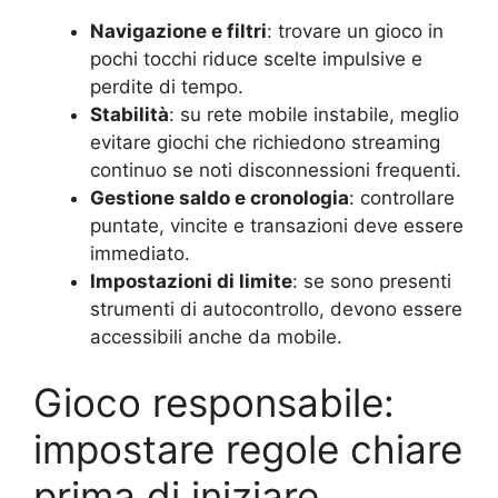
Navigazione e filtri
: trovare un gioco in
pochi tocchi riduce scelte impulsive e
perdite di tempo.
Stabilità
: su rete mobile instabile, meglio
evitare giochi che richiedono streaming
continuo se noti disconnessioni frequenti.
Gestione saldo e cronologia
: controllare
puntate, vincite e transazioni deve essere
immediato.
Impostazioni di limite
: se sono presenti
strumenti di autocontrollo, devono essere
accessibili anche da mobile.
Gioco responsabile:
impostare regole chiare
prima di iniziare