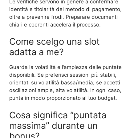
Le verifiche servono in genere a confermare
identità e titolarità del metodo di pagamento,
oltre a prevenire frodi. Preparare documenti
chiari e coerenti accelera il processo.
Come scelgo una slot
adatta a me?
Guarda la volatilità e l’ampiezza delle puntate
disponibili. Se preferisci sessioni più stabili,
orientati su volatilità bassa/media; se accetti
oscillazioni ampie, alta volatilità. In ogni caso,
punta in modo proporzionato al tuo budget.
Cosa significa “puntata
massima” durante un
bonus?