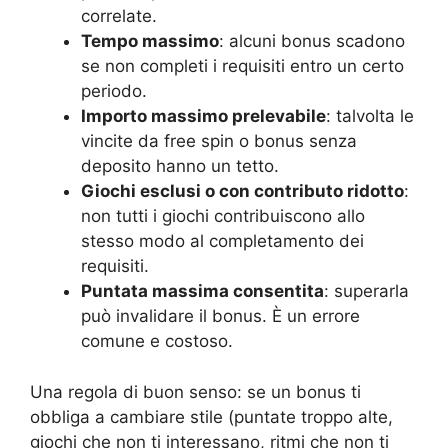
correlate.
Tempo massimo
: alcuni bonus scadono
se non completi i requisiti entro un certo
periodo.
Importo massimo prelevabile
: talvolta le
vincite da free spin o bonus senza
deposito hanno un tetto.
Giochi esclusi o con contributo ridotto
:
non tutti i giochi contribuiscono allo
stesso modo al completamento dei
requisiti.
Puntata massima consentita
: superarla
può invalidare il bonus. È un errore
comune e costoso.
Una regola di buon senso: se un bonus ti
obbliga a cambiare stile (puntate troppo alte,
giochi che non ti interessano, ritmi che non ti