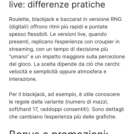
live: differenze pratiche
Roulette, blackjack e baccarat in versione RNG
(digitali) offrono ritmi più rapidi e puntate
spesso flessibili. Le versioni live, quando
presenti, replicano l’esperienza con croupier in
streaming, con un tempo di decisione più
“umano” e un impatto maggiore sulla percezione
del gioco. La scelta dipende da ciò che cerchi:
velocità e semplicità oppure atmosfera e
interazione.
Per il blackjack, ad esempio, è utile conoscere
le regole della variante (numero di mazzi,
soft/hard 17, raddoppi consentiti). Sono dettagli
che cambiano l’esperienza più delle grafiche.