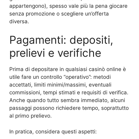
appartengono), spesso vale più la pena giocare
senza promozione o scegliere un’offerta
diversa.
Pagamenti: depositi,
prelievi e verifiche
Prima di depositare in qualsiasi casinò online è
utile fare un controllo “operativo”: metodi
accettati, limiti minimi/massimi, eventuali
commissioni, tempi stimati e requisiti di verifica.
Anche quando tutto sembra immediato, alcuni
passaggi possono richiedere tempo, soprattutto
al primo prelievo.
In pratica, considera questi aspetti: