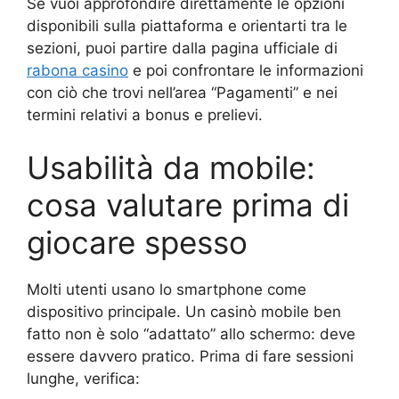
Se vuoi approfondire direttamente le opzioni
disponibili sulla piattaforma e orientarti tra le
sezioni, puoi partire dalla pagina ufficiale di
rabona casino
e poi confrontare le informazioni
con ciò che trovi nell’area “Pagamenti” e nei
termini relativi a bonus e prelievi.
Usabilità da mobile:
cosa valutare prima di
giocare spesso
Molti utenti usano lo smartphone come
dispositivo principale. Un casinò mobile ben
fatto non è solo “adattato” allo schermo: deve
essere davvero pratico. Prima di fare sessioni
lunghe, verifica: