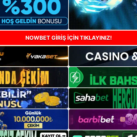
NOWBET GİRİŞ İÇİN TIKLAYINIZ!