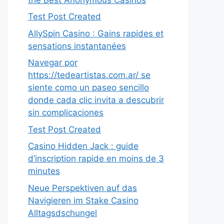
Test Post Created
AllySpin Casino : Gains rapides et
sensations instantanées
Navegar por
https://tedeartistas.com.ar/ se
siente como un paseo sencillo
donde cada clic invita a descubrir
sin complicaciones
Test Post Created
Casino Hidden Jack : guide
d’inscription rapide en moins de 3
minutes
Neue Perspektiven auf das
Navigieren im Stake Casino
Alltagsdschungel