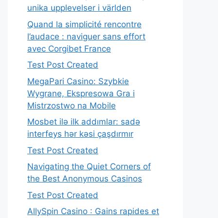
unika upplevelser i världen
Quand la simplicité rencontre
l’audace : naviguer sans effort
avec Corgibet France
Test Post Created
MegaPari Casino: Szybkie
Wygrane, Ekspresowa Gra i
Mistrzostwo na Mobile
Mosbet ilə ilk addımlar: sadə
interfeys hər kəsi çaşdırmır
Test Post Created
Navigating the Quiet Corners of
the Best Anonymous Casinos
Test Post Created
AllySpin Casino : Gains rapides et