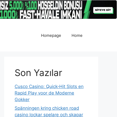
Homepage
Home
Son Yazılar
Cusco Casino: Quick‑Hit Slots en
Rapid Play voor de Moderne
Gokker
Spänningen kring chicken road
casino lockar spelare och skapar