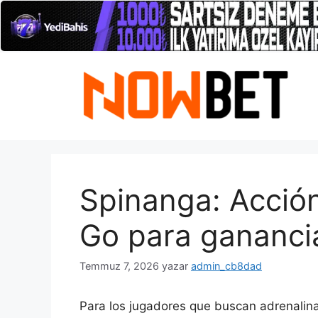
İçeriğe
atla
Spinanga: Acción
Go para gananci
Temmuz 7, 2026
yazar
admin_cb8dad
Para los jugadores que buscan adrenalin