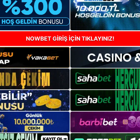
NOWBET GİRİŞ İÇİN TIKLAYINIZ!