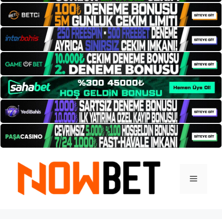
İçeriğe
atla
Menü