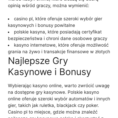
opinią wśród graczy, można wymienić:
casino pl, które oferuje szeroki wybór gier
kasynowych i bonusy powitalne
polskie kasyna, które posiadają certyfikat
bezpieczeństwa i chroni dane osobowe graczy
kasyno internetowe, które oferuje możliwość
grania na żywo i transakcje finansowe w złotych
Najlepsze Gry
Kasynowe i Bonusy
Wybierając kasyno online, warto zwrócić uwagę
na dostępne gry kasynowe. Polskie kasyno
online oferuje szeroki wybór automatów i innych
gier, takich jak ruletka, blackjack czy poker.
Casino pl to miejsce, gdzie można znaleźć