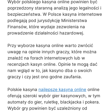
Wybór polskiego kasyna online powinien być
poprzedzony staranną analizą jego legalności i
bezpieczeństwa. W Polsce kasyna internetowe
podlegają pod jurysdykcję Ministerstwa
Finansów, które wydaje zezwolenia na
prowadzenie działalności hazardowej.
Przy wyborze kasyna online warto zwrócić
uwagę na opinie innych graczy, które można
znaleźć na forach internetowych lub w
recenzjach kasyn online. Opinie te mogą dać
nam wgląd w to, jak kasyno dba o swoich
graczy i czy jest ono godne zaufania.
Polskie kasyna
najlepsze kasyna online
online
oferują szeroki wybór gier kasynowych, w tym
automaty do gier, ruletkę, blackjacka i pokera.
Wybór gry powinien być uzależniony od