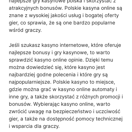
najlepsze gry kasynowe polska i skorzystać z
atrakcyjnych bonusów. Polskie kasyna online są
znane z wysokiej jakości usług i bogatej oferty
gier, co sprawia, że są one bardzo popularne
wśród graczy.
Jeśli szukasz kasyno internetowe, które oferuje
najlepsze bonusy i gry kasynowe, to warto
sprawdzić kasyno online opinie. Dzięki temu
można dowiedzieć się, które kasyno jest
najbardziej godne polecenia i które gry są
najpopularniejsze. Polskie kasyno to miejsce,
gdzie można grać w kasyno online automaty i
inne gry, a także skorzystać z różnych promocji i
bonusów. Wybierając kasyno online, warto
zwrócić uwagę na bezpieczeństwo i uczciwość
gier, a także na dostępność pomocy technicznej
i wsparcia dla graczy.