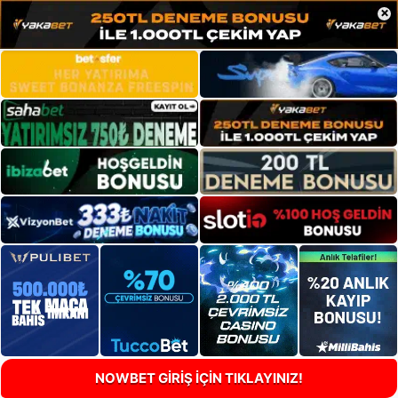
×
NOWBET GİRİŞ İÇİN TIKLAYINIZ!