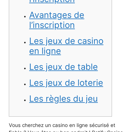
Avantages de
l’inscription
Les jeux de casino
en ligne
Les jeux de table
Les jeux de loterie
Les règles du jeu
Vous cherchez un casino en ligne sécurisé et