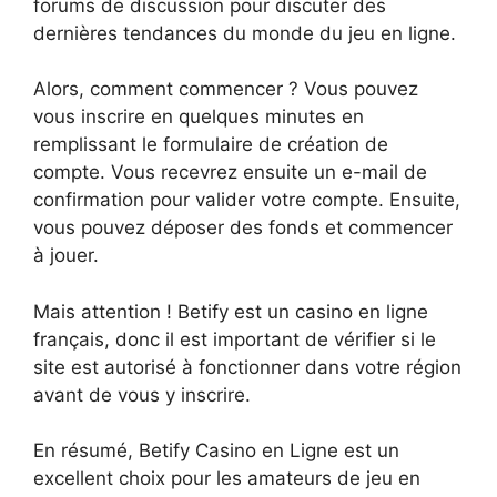
forums de discussion pour discuter des
dernières tendances du monde du jeu en ligne.
Alors, comment commencer ? Vous pouvez
vous inscrire en quelques minutes en
remplissant le formulaire de création de
compte. Vous recevrez ensuite un e-mail de
confirmation pour valider votre compte. Ensuite,
vous pouvez déposer des fonds et commencer
à jouer.
Mais attention ! Betify est un casino en ligne
français, donc il est important de vérifier si le
site est autorisé à fonctionner dans votre région
avant de vous y inscrire.
En résumé, Betify Casino en Ligne est un
excellent choix pour les amateurs de jeu en