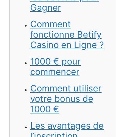
Gagner
Comment
fonctionne Betify
Casino en Ligne ?
1000 € pour
commencer
Comment utiliser
votre bonus de
1000 €
Les avantages de
l’inscription