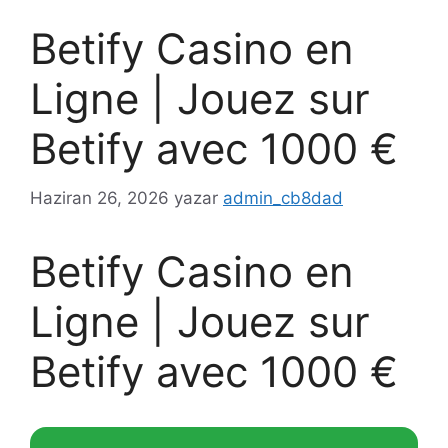
Betify Casino en
Ligne | Jouez sur
Betify avec 1000 €
Haziran 26, 2026
yazar
admin_cb8dad
Betify Casino en
Ligne | Jouez sur
Betify avec 1000 €