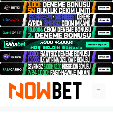
İçeriğe
atla
Menü