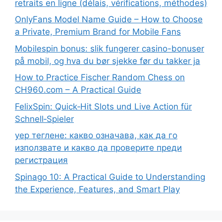
retraits en ligne (délais, vérifications, méthodes)
OnlyFans Model Name Guide – How to Choose
a Private, Premium Brand for Mobile Fans
Mobilespin bonus: slik fungerer casino-bonuser
på mobil, og hva du bør sjekke før du takker ja
How to Practice Fischer Random Chess on
CH960.com – A Practical Guide
FelixSpin: Quick‑Hit Slots und Live Action für
Schnell‑Spieler
yep теглене: какво означава, как да го
използвате и какво да проверите преди
регистрация
Spinago 10: A Practical Guide to Understanding
the Experience, Features, and Smart Play