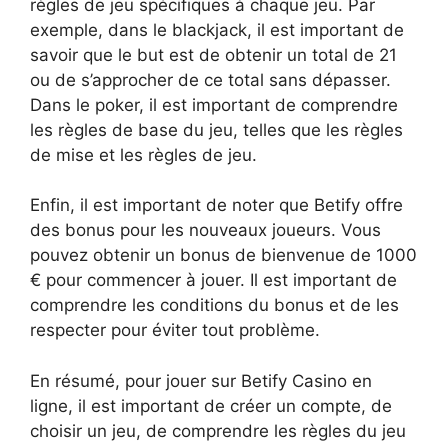
règles de jeu spécifiques à chaque jeu. Par
exemple, dans le blackjack, il est important de
savoir que le but est de obtenir un total de 21
ou de s’approcher de ce total sans dépasser.
Dans le poker, il est important de comprendre
les règles de base du jeu, telles que les règles
de mise et les règles de jeu.
Enfin, il est important de noter que Betify offre
des bonus pour les nouveaux joueurs. Vous
pouvez obtenir un bonus de bienvenue de 1000
€ pour commencer à jouer. Il est important de
comprendre les conditions du bonus et de les
respecter pour éviter tout problème.
En résumé, pour jouer sur Betify Casino en
ligne, il est important de créer un compte, de
choisir un jeu, de comprendre les règles du jeu