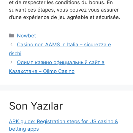
et de respecter les conditions du bonus. En
suivant ces étapes, vous pouvez vous assurer
d’une expérience de jeu agréable et sécurisée.
Kategoriler
Nowbet
Casino non AAMS in Italia – sicurezza e
rischi
Олимп казино официальный сайт в
Казахстане – Olimp Casino
Son Yazılar
APK guide: Registration steps for US casino &
betting apps