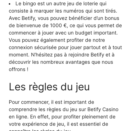
Le bingo est un autre jeu de loterie qui
consiste à marquer les numéros qui sont tirés.
Avec Betify, vous pouvez bénéficier d’un bonus
de bienvenue de 1000 €, ce qui vous permet de
commencer à jouer avec un budget important.
Vous pouvez également profiter de notre
connexion sécurisée pour jouer partout et à tout
moment. N’hésitez pas à rejoindre Betify et à
découvrir les nombreux avantages que nous
offrons !
Les règles du jeu
Pour commencer, il est important de
comprendre les règles du jeu sur Betify Casino
en ligne. En effet, pour profiter pleinement de
votre expérience de jeu, il est essentiel de