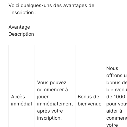
Voici quelques-uns des avantages de
l’inscription :
Avantage
Description
Nous
offrons 
Vous pouvez
bonus d
commencer à
bienven
Accès
jouer
Bonus de
de 1000
immédiat
immédiatement
bienvenue
pour vou
après votre
aider à
inscription.
commen
votre