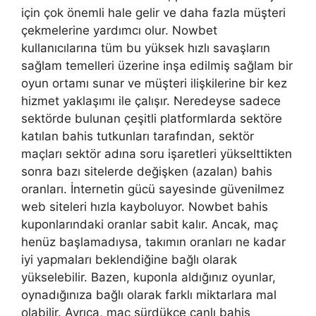
için çok önemli hale gelir ve daha fazla müşteri
çekmelerine yardımcı olur. Nowbet
kullanıcılarına tüm bu yüksek hızlı savaşların
sağlam temelleri üzerine inşa edilmiş sağlam bir
oyun ortamı sunar ve müşteri ilişkilerine bir kez
hizmet yaklaşımı ile çalışır. Neredeyse sadece
sektörde bulunan çeşitli platformlarda sektöre
katılan bahis tutkunları tarafından, sektör
maçları sektör adına soru işaretleri yükselttikten
sonra bazı sitelerde değişken (azalan) bahis
oranları. İnternetin gücü sayesinde güvenilmez
web siteleri hızla kayboluyor. Nowbet bahis
kuponlarındaki oranlar sabit kalır. Ancak, maç
henüz başlamadıysa, takımın oranları ne kadar
iyi yapmaları beklendiğine bağlı olarak
yükselebilir. Bazen, kuponla aldığınız oyunlar,
oynadığınıza bağlı olarak farklı miktarlara mal
olabilir. Ayrıca, maç sürdükçe canlı bahis