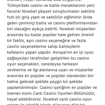
Türkiye’deki casino ve bahis meraklılarının yeni
favorisi
Nowbet şikayet soruşturmaları
sektöre
hızlı bir giriş yaptı ve sektörün eğiliminin önde
gelen çevrimiçi bahis ve casino platformlarından
biri olacağını açıkça belirtti. Nowbet müşterileri
arasında bu kadar popüler hale getiren önemli
bir faktör, aşırı casino seçeneğine ve fazla
casino seçeneklerine sahip bahisçilerin
kafalarını yapan yapıdır. Avrupa’nın en iyi oyun
sağlayıcıları tarafından geliştirilen bu casino
oyun seçenekleri, neredeyse herkesin
zevklerine ve ilgi alanlarına uyan ve müşteriler
arasında en popüler ve popüler olanlardan biri
haline gelecek şekilde yaygın bir şekilde
yapılandırılmıştır. Casino içeriğinin en popüler ve
istenen kısmı Canlı Casino Oyunları Bölümüdür,
hayal edebilirsiniz. Nowbet canlı casino oyun