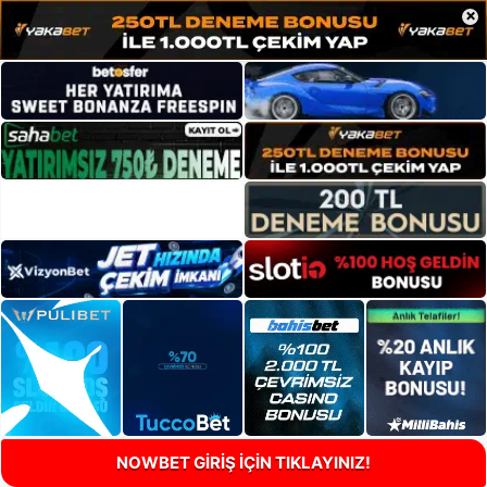
×
NOWBET GİRİŞ İÇİN TIKLAYINIZ!