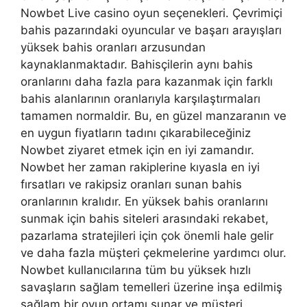
Nowbet Live casino oyun seçenekleri. Çevrimiçi
bahis pazarındaki oyuncular ve başarı arayışları
yüksek bahis oranları arzusundan
kaynaklanmaktadır. Bahisçilerin aynı bahis
oranlarını daha fazla para kazanmak için farklı
bahis alanlarının oranlarıyla karşılaştırmaları
tamamen normaldir. Bu, en güzel manzaranın ve
en uygun fiyatların tadını çıkarabileceğiniz
Nowbet ziyaret etmek için en iyi zamandır.
Nowbet her zaman rakiplerine kıyasla en iyi
fırsatları ve rakipsiz oranları sunan bahis
oranlarının kralıdır. En yüksek bahis oranlarını
sunmak için bahis siteleri arasındaki rekabet,
pazarlama stratejileri için çok önemli hale gelir
ve daha fazla müşteri çekmelerine yardımcı olur.
Nowbet kullanıcılarına tüm bu yüksek hızlı
savaşların sağlam temelleri üzerine inşa edilmiş
sağlam bir oyun ortamı sunar ve müşteri