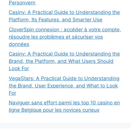
Personvern
Casiny: A Practical Guide to Understanding the
Platform, Its Features, and Smarter Use
CloverSpin connexion : accéder à votre compte,
résoudre les problèmes et sécuriser vos
données
Casiny: A Practical Guide to Understanding the
Brand, the Platform, and What Users Should
Look For
VegaStars: A Practical Guide to Understanding
the Brand, User Experience, and What to Look
For
Naviguer sans effort parmi les top 10 casino en
ligne Belgique pour les novices curieux