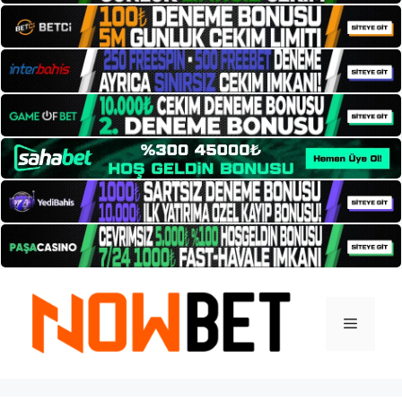
İçeriğe
atla
Menü