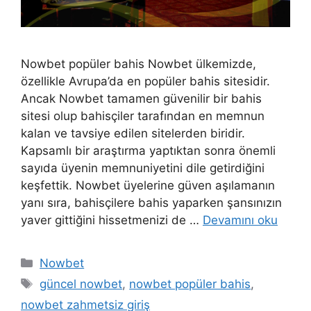
Nowbet popüler bahis Nowbet ülkemizde,
özellikle Avrupa’da en popüler bahis sitesidir.
Ancak Nowbet tamamen güvenilir bir bahis
sitesi olup bahisçiler tarafından en memnun
kalan ve tavsiye edilen sitelerden biridir.
Kapsamlı bir araştırma yaptıktan sonra önemli
sayıda üyenin memnuniyetini dile getirdiğini
keşfettik. Nowbet üyelerine güven aşılamanın
yanı sıra, bahisçilere bahis yaparken şansınızın
yaver gittiğini hissetmenizi de …
Devamını oku
Kategoriler
Nowbet
Etiketler
güncel nowbet
,
nowbet popüler bahis
,
nowbet zahmetsiz giriş