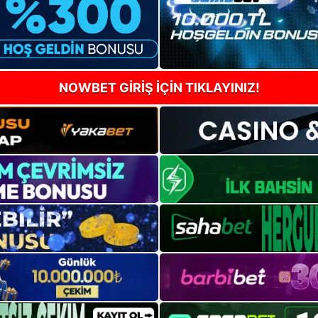
NOWBET GİRİŞ İÇİN TIKLAYINIZ!