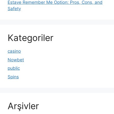
Estave Remember Me Option: Pros, Cons, and
Safety
Kategoriler
casino
Nowbet
public
Spins
Arşivler