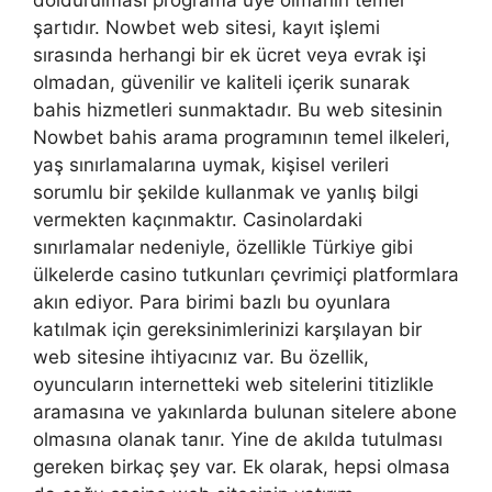
doldurulması programa üye olmanın temel
şartıdır. Nowbet web sitesi, kayıt işlemi
sırasında herhangi bir ek ücret veya evrak işi
olmadan, güvenilir ve kaliteli içerik sunarak
bahis hizmetleri sunmaktadır. Bu web sitesinin
Nowbet bahis arama programının temel ilkeleri,
yaş sınırlamalarına uymak, kişisel verileri
sorumlu bir şekilde kullanmak ve yanlış bilgi
vermekten kaçınmaktır. Casinolardaki
sınırlamalar nedeniyle, özellikle Türkiye gibi
ülkelerde casino tutkunları çevrimiçi platformlara
akın ediyor. Para birimi bazlı bu oyunlara
katılmak için gereksinimlerinizi karşılayan bir
web sitesine ihtiyacınız var. Bu özellik,
oyuncuların internetteki web sitelerini titizlikle
aramasına ve yakınlarda bulunan sitelere abone
olmasına olanak tanır. Yine de akılda tutulması
gereken birkaç şey var. Ek olarak, hepsi olmasa