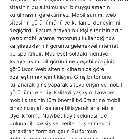
sitesinin bu sürümü ayrı bir uygulamanın
kurulmasını gerektirmez. Mobil sürüm, web
sitesinin görünümünü ve kullanıcı deneyimini
değiştirdi. Fatura arayan bir kişi sitenizin adını
yazıp mobil arama motorunu kullandığında
karşılaştıkları ilk görüntü geleneksel internet
perspektifidir. Maalesef soldaki menüye
tıklayarak mobil görünüme geçebileceğiniz
görülüyor. Web sitenizi cihazınıza göre
özelleştirmek için tıklayın. Giriş butonunu
kullanarak giriş yaparak siteye erişin ve mobil
görünümde en iyi kaliteyi yaşayın. Nowbet
mobil sitesinin tüm önemli bölümlerine mobil
cihazınızın alt kısmına tıklayarak erişilebilir.
Üyelik formu Nowbet kayıt sekmesinde
bulunabilir ve kişisel verilerin işlenmesini
gerektiren formları içerir. Bu formun