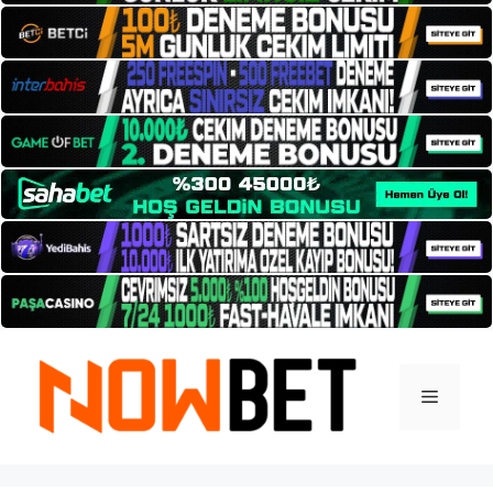
İçeriğe
atla
Menü