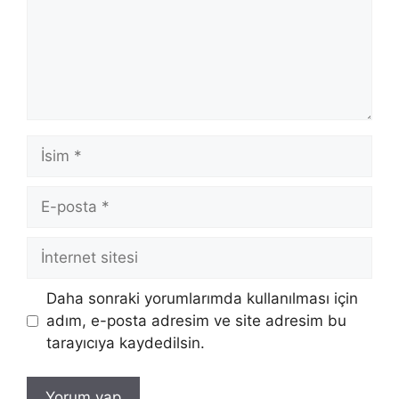
İsim
E-
posta
İnternet
sitesi
Daha sonraki yorumlarımda kullanılması için
adım, e-posta adresim ve site adresim bu
tarayıcıya kaydedilsin.