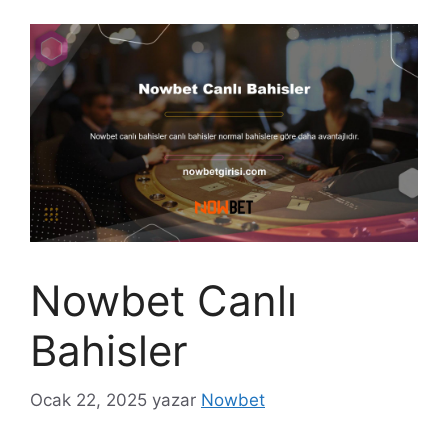
Nowbet Canlı
Bahisler
Ocak 22, 2025
yazar
Nowbet