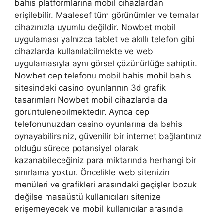
bahis platformlarına mobil cihazlardan
erişilebilir. Maalesef tüm görünümler ve temalar
cihazınızla uyumlu değildir. Nowbet mobil
uygulaması yalnızca tablet ve akıllı telefon gibi
cihazlarda kullanılabilmekte ve web
uygulamasıyla aynı görsel çözünürlüğe sahiptir.
Nowbet cep telefonu mobil bahis mobil bahis
sitesindeki casino oyunlarının 3d grafik
tasarımları Nowbet mobil cihazlarda da
görüntülenebilmektedir. Ayrıca cep
telefonunuzdan casino oyunlarına da bahis
oynayabilirsiniz, güvenilir bir internet bağlantınız
olduğu sürece potansiyel olarak
kazanabileceğiniz para miktarında herhangi bir
sınırlama yoktur. Öncelikle web sitenizin
menüleri ve grafikleri arasındaki geçişler bozuk
değilse masaüstü kullanıcıları sitenize
erişemeyecek ve mobil kullanıcılar arasında