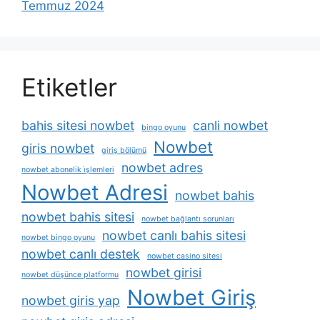
Temmuz 2024
Etiketler
bahis sitesi nowbet
canli nowbet
bingo oyunu
Nowbet
giris nowbet
giriş bölümü
nowbet adres
nowbet abonelik i̇şlemleri
Nowbet Adresi
nowbet bahis
nowbet bahis sitesi
nowbet bağlantı sorunları
nowbet canlı bahis sitesi
nowbet bingo oyunu
nowbet canlı destek
nowbet casino sitesi
nowbet girisi
nowbet düşünce platformu
Nowbet Giriş
nowbet giris yap