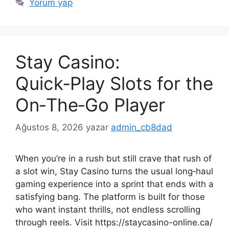
Yorum yap
Stay Casino:
Quick‑Play Slots for the
On‑The‑Go Player
Ağustos 8, 2026
yazar
admin_cb8dad
When you’re in a rush but still crave that rush of
a slot win, Stay Casino turns the usual long‑haul
gaming experience into a sprint that ends with a
satisfying bang. The platform is built for those
who want instant thrills, not endless scrolling
through reels. Visit https://staycasino-online.ca/