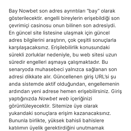
Bay Nowbet son adres ayrıntıları “bay” olarak
gösterilecektir. engelli bireylerin erişebildiği son
çevrimiçi casinosu onun bilinen son adresiydi.
En güncel site listesine ulaşmak için güncel
adres bilgilerini araştırın, çok çeşitli sonuçlarla
karşılaşacaksınız. Erişilebilirlik konusundaki
sürekli zorluklar nedeniyle, bu web sitesi uzun
süredir engelleri aşmaya çalışmaktadır. Bu
senaryoda muhasebeci yalnızca sağlanan son
adresi dikkate alır. Güncellenen giriş URL’si şu
anda sistemde aktif olduğundan, engellemenin
ardından yeni adrese hemen erişebilirsiniz. Giriş
yaptığınızda
Nowbet web
içeriğinizi
görüntüleyecektir. Sitemize üye olarak
yukarıdaki sonuçlara erişim kazanacaksınız.
Bununla birlikte, yüksek bahisli bahislere
katılımın üyelik gerektirdiğini unutmamak