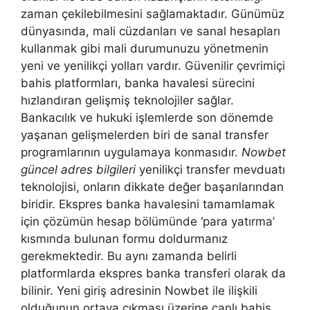
zaman çekilebilmesini sağlamaktadır. Günümüz
dünyasında, mali cüzdanları ve sanal hesapları
kullanmak gibi mali durumunuzu yönetmenin
yeni ve yenilikçi yolları vardır. Güvenilir çevrimiçi
bahis platformları, banka havalesi sürecini
hızlandıran gelişmiş teknolojiler sağlar.
Bankacılık ve hukuki işlemlerde son dönemde
yaşanan gelişmelerden biri de sanal transfer
programlarının uygulamaya konmasıdır.
Nowbet
güncel adres bilgileri
yenilikçi transfer mevduatı
teknolojisi, onların dikkate değer başarılarından
biridir. Ekspres banka havalesini tamamlamak
için çözümün hesap bölümünde ‘para yatırma’
kısmında bulunan formu doldurmanız
gerekmektedir. Bu aynı zamanda belirli
platformlarda ekspres banka transferi olarak da
bilinir. Yeni giriş adresinin Nowbet ile ilişkili
olduğunun ortaya çıkması üzerine canlı bahis