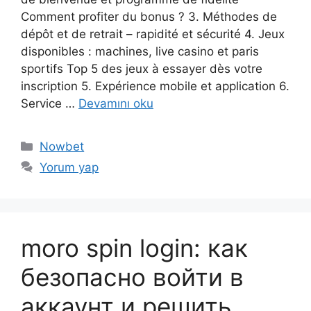
Comment profiter du bonus ? 3. Méthodes de
dépôt et de retrait – rapidité et sécurité 4. Jeux
disponibles : machines, live casino et paris
sportifs Top 5 des jeux à essayer dès votre
inscription 5. Expérience mobile et application 6.
Service …
Devamını oku
Kategoriler
Nowbet
Yorum yap
moro spin login: как
безопасно войти в
аккаунт и решить