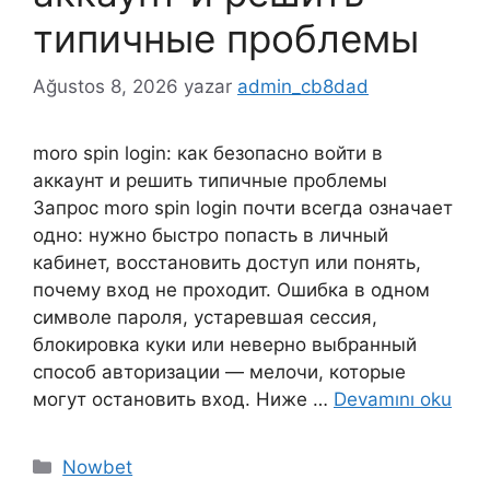
типичные проблемы
Ağustos 8, 2026
yazar
admin_cb8dad
moro spin login: как безопасно войти в
аккаунт и решить типичные проблемы
Запрос moro spin login почти всегда означает
одно: нужно быстро попасть в личный
кабинет, восстановить доступ или понять,
почему вход не проходит. Ошибка в одном
символе пароля, устаревшая сессия,
блокировка куки или неверно выбранный
способ авторизации — мелочи, которые
могут остановить вход. Ниже …
Devamını oku
Kategoriler
Nowbet