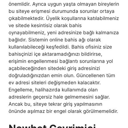
önemlidir. Ayrıca uygun yaşta olmayan bireylerin
bu siteye erişmesi durumunda sorunlar ortaya
çıkabilmektedir. Üyelik koşullarına katılabilmeniz
ve sitede kesintisiz olarak bahis
oynayabilmeniz, yeni adresinize bağlı kalmanıza
bağlıdır. Sistemin online bahis ağı olarak
kullanılabileceği keşfedildi. Bahis ofisiniz size
bahisçinizi içe aktaramadığınızı bildirirse,
erişimin engellenmesi bağlantı sorunlarına yol
açabileceğinden sitedeki giriş adresinizi
doğruladığınızdan emin olun. Güncellenen tüm
ev adresi siteleri değişmeden kalacaktır.
Engelleme, halihazırda kullanımda olan
adreslerin geçersiz hale gelmemesini sağlar.
Ancak bu, siteye tekrar giriş yapılmasının
önünde aşılmaz bir engel olarak görülmemelidir.