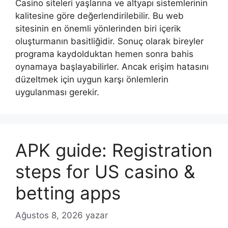
Casino siteleri yaşlarına ve altyapı sistemlerinin
kalitesine göre değerlendirilebilir. Bu web
sitesinin en önemli yönlerinden biri içerik
oluşturmanın basitliğidir. Sonuç olarak bireyler
programa kaydolduktan hemen sonra bahis
oynamaya başlayabilirler. Ancak erişim hatasını
düzeltmek için uygun karşı önlemlerin
uygulanması gerekir.
APK guide: Registration
steps for US casino &
betting apps
Ağustos 8, 2026
yazar