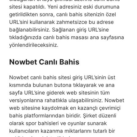
sitesi kapatıldı. Yeni adresiniz eski durumuna
getirildikten sonra, canlı bahis sitenizin özel
URL’sini kullanarak zahmetsizce bu adrese
bağlanabilirsiniz. Sağlanan giriş URL’sine
tıkladığınızda canlı bahis masası ana sayfasına
yönlendirileceksiniz.
Nowbet Canlı Bahis
Nowbet canlı bahis sitesi giriş URL’sinin üst
kısmında bulunan butona tıklayarak ve ana
sayfa URL’sine giderek web sitesinin tüm
versiyonlarına rahatlıkla ulaşabilirsiniz. Nowbet
web sitesine kaydolmak en kazançlı çevrimiçi
bahis platformlarından biridir. Şirket düzenli
olarak spor bahisleri ve oyunlar sunarak
kullanıcıların kazanma miktarlarını tutarlı bir