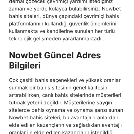
derhal çözecek çevrimiçi yardımı istediğiniz
zaman ve yerde kolayca bulabilirsiniz. Nowbet
bahis siteleri, dünya çapındaki çevrimiçi bahis
platformlarının kullandığı güvenlik önlemlerini
kullanmakta ve kendilerine sunulan her türlü
teknolojik gelişmeden yararlanmaktadır.
Nowbet Güncel Adres
Bilgileri
Çok çeşitli bahis seçenekleri ve yüksek oranlar
sunmak bir bahis sitesinin genel kalitesini
artırabilirken, canlı bahis sitelerinde müşterileri
tutmak yeterli değildir. Müşterilerine saygın
sitelerde bahis oynama ve oynama şansı sunan
Nowbet bahis siteleri, bu avantajlı oranlardan
elde edilen kazançların ve sağladıkları avantajlı
oranlar ile elde edilen kazançların istenildiği