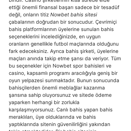
biridir. Casino şirketlerinin kısa sürede elde
ettiği önemli finansal başarı sadece bir tesadüf
değil, onların titiz
Nowbet bahis sitesi
çabalarının doğrudan bir sonucudur. Çevrimiçi
bahis platformlarının üyelerine sunulan bahis
seçeneklerini incelediğinizde, en uygun
oranların genellikle futbol maçlarında olduğunu
fark edeceksiniz. Ayrıca bahis şirketi, üyelerine
maçları anında takip etme şansı da veriyor. Tüm
bu seçenekler için Nowbet spor bahisleri ve
casino, kapsamlı programı aracılığıyla geniş bir
oyun yelpazesi sunmaktadır. Bunun sonucunda
bahisçilerden önemli meblağlar kazanma
şansına sahip oluyorsunuz ve sitede ödeme
yaparken herhangi bir zorlukla
karşılaşmıyorsunuz. Canlı bahis yapan bahis
meraklıları, üye olduklarında ve bahis
yaptıklarında sitenin güvenilirliğini yakından