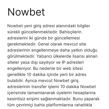
Nowbet
Nowbet yeni giriş adresi alanındaki bilgiler
sürekli güncellenmektedir. Bahisçilerin
adreslerini iki günde bir güncellemesi
gerekmektedir. Genel olarak mevcut site
adreslerinin engellenmeye daha yatkın olduğu
görülmektedir. Yabancı ülkelerde lisansı alınan
siteler yasa dışı sayılıyor ve IP adresleri
engelleniyor. Bu nedenle bir web sitesi
genellikle 10 dakika içinde yeni bir adres
bulabilir. Ayrıca mevcut Nowbet giriş
adreslerinin transfer işlemi 10 dakika Nowbet
içerisinde tamamlanarak üyelerin hesaplarına
kesintisiz erişimi sağlanmaktadır. Bunu yaparak
tüm çevrimiçi bahis platformlarına rahatlıkla