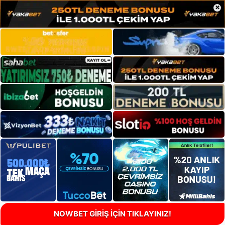
×
NOWBET GİRİŞ İÇİN TIKLAYINIZ!