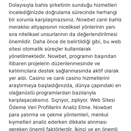
Dolayısıyla bahis şirketinin sunduğu hizmetleri
incelediğinizde doğrulama sürecinde herhangi
bir sorunla karşılaşmazsınız.
Nowbet canlı bahis
meraklısı
altyapısının niceliksel yönlerinin yanı
sıra niteliksel unsurlarının da değerlendirilmesi
önemlidir. Daha önce de belirtildiği gibi, bu web
sitesi otomatik süreçler kullanılarak
yönetilmektedir. Nowbet, programın başından
itibaren projelerin düzenlenmesinde ve
katılımcılara destek sağlanmasında aktif olarak
yer aldı. Casino ve canlı casino hizmetlerini
araştırmaya başladığınızda, dünya çapındaki en
olağanüstü programlardan bazılarıyla
karşılaşacaksınız. Sıçrıyor, zıplıyor. Web Sitesi
Ödeme Veri Profillerini Analiz Etme. Nowbet
para yatırma ve çekme yöntemleri, menkul
kıymetleri analiz ederken dikkate alınması
gereken önemli faktörlerdir. İkinci ve en önemli